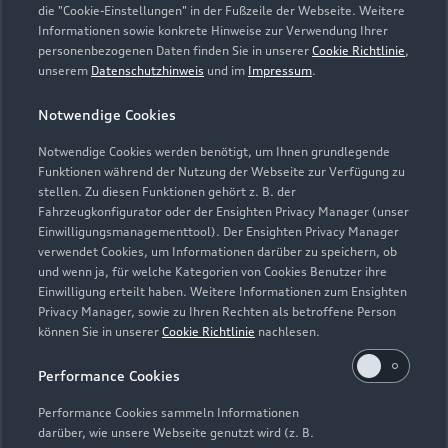
die "Cookie-Einstellungen" in der Fußzeile der Webseite. Weitere
Informationen sowie konkrete Hinweise zur Verwendung Ihrer
Teile- & Zubehörverkauf
personenbezogenen Daten finden Sie in unserer
Cookie Richtlinie
,
Geschlossen
,
öffnet am
Freitag 07:30
unserem
Datenschutzhinweis
und im
Impressum
.
Notwendige Cookies
Schautag
Geschlossen
,
öffnet am
Sonntag 13:00
Notwendige Cookies werden benötigt, um Ihnen grundlegende
Funktionen während der Nutzung der Webseite zur Verfügung zu
stellen. Zu diesen Funktionen gehört z. B. der
Fahrzeugkonfigurator oder der Ensighten Privacy Manager (unser
Einwilligungsmanagementtool). Der Ensighten Privacy Manager
Zurück nach oben
verwendet Cookies, um Informationen darüber zu speichern, ob
und wenn ja, für welche Kategorien von Cookies Benutzer ihre
Einwilligung erteilt haben. Weitere Informationen zum Ensighten
Modelle
Privacy Manager, sowie zu Ihren Rechten als betroffene Person
können Sie in unserer
Cookie Richtlinie
nachlesen.
Kaufen & leasen
Alle Modelle
Performance Cookies
Modelle vergleichen
Service & Zubehör
Performance Cookies sammeln Informationen
Neuwagensuche
darüber, wie unsere Webseite genutzt wird (z. B.
Elektromodelle