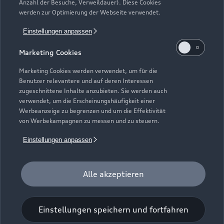
Anzahl der Besuche, Verweildauer). Diese Cookies
Gebrauchtwagensuche
Support
werden zur Optimierung der Webseite verwendet.
Saisonale Angebote
Plug-in-Hybride
Gebrauchtwagen
Einstellungen anpassen
Audi Services
Über Audi
Kundenservice
Finanzierung
Marketing Cookies
Garantie
Händlersuche
Aktionen & Angebote
Unternehmen
Marketing Cookies werden verwendet, um für die
Audi digital services
Benutzer relevantere und auf deren Interessen
Audi Code
Geschäftskunden
Karriere
zugeschnittene Inhalte anzubieten. Sie werden auch
myAudi
verwendet, um die Erscheinungshäufigkeit einer
Häufige Fragen (FAQ)
Investor Relations
Werbeanzeige zu begrenzen und um die Effektivität
© 2026 AUDI AG. Alle Rechte vorbehalten
von Werbekampagnen zu messen und zu steuern.
Audi Online Beratung
Presse & Media Center
Impressum
Rechtliches
Hinweisgebersystem
Einstellungen anpassen
Online-Terminvereinbarung
Datenschutz
Datenschutzinformation
Cookie-Einstellungen
Servicekontakt
Cookie-Richtlinie
Barrierefreiheit
Audi erleben
Alle akzeptieren
Digital Services Act
EU Data Act
Bordbuch & Bedienungsanleitungen
Newsletter
Verträge kündigen
Einstellungen speichern und fortfahren