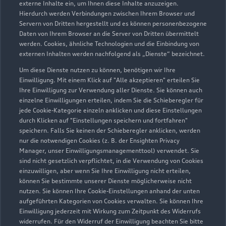
externe Inhalte ein, um Ihnen diese Inhalte anzuzeigen.
48599 Gronau
Hierdurch werden Verbindungen zwischen Ihrem Browser und
Servern von Dritten hergestellt und es können personenbezogene
02562 93360
Daten von Ihrem Browser an die Server von Dritten übermittelt
werden. Cookies, ähnliche Technologien und die Einbindung von
externen Inhalten werden nachfolgend als „Dienste“ bezeichnet.
info@vortkamp.de
Um diese Dienste nutzen zu können, benötigen wir Ihre
Kontaktdaten herunterladen
Einwilligung. Mit einem Klick auf "Alle akzeptieren" erteilen Sie
Ihre Einwilligung zur Verwendung aller Dienste. Sie können auch
einzelne Einwilligungen erteilen, indem Sie die Schieberegler für
jede Cookie-Kategorie einzeln anklicken und diese Einstellungen
durch Klicken auf "Einstellungen speichern und fortfahren"
Öffnungszeiten
speichern. Falls Sie keinen der Schieberegler anklicken, werden
nur die notwendigen Cookies (z. B. der Ensighten Privacy
Manager, unser Einwilligungsmanagementtool) verwendet. Sie
sind nicht gesetzlich verpflichtet, in die Verwendung von Cookies
Verkauf
einzuwilligen, aber wenn Sie Ihre Einwilligung nicht erteilen,
Geschlossen
,
öffnet am
Freitag 08:30
können Sie bestimmte unserer Dienste möglicherweise nicht
nutzen. Sie können Ihre Cookie-Einstellungen anhand der unten
aufgeführten Kategorien von Cookies verwalten. Sie können Ihre
Service
Einwilligung jederzeit mit Wirkung zum Zeitpunkt des Widerrufs
Geschlossen
,
öffnet am
Freitag 07:30
widerrufen. Für den Widerruf der Einwilligung beachten Sie bitte