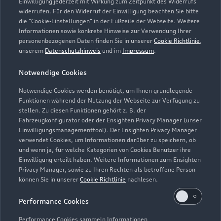
info@vortkamp.de
Einwilligung jederzeit mit Wirkung zum Zeitpunkt des Widerrufs
widerrufen. Für den Widerruf der Einwilligung beachten Sie bitte
die "Cookie-Einstellungen" in der Fußzeile der Webseite. Weitere
Kontaktdaten herunterladen
Informationen sowie konkrete Hinweise zur Verwendung Ihrer
personenbezogenen Daten finden Sie in unserer
Cookie Richtlinie
,
unserem
Datenschutzhinweis
und im
Impressum
.
Öffnungszeiten
Notwendige Cookies
Notwendige Cookies werden benötigt, um Ihnen grundlegende
Funktionen während der Nutzung der Webseite zur Verfügung zu
Verkauf
stellen. Zu diesen Funktionen gehört z. B. der
Geschlossen
,
öffnet am
Montag 08:30
Fahrzeugkonfigurator oder der Ensighten Privacy Manager (unser
Einwilligungsmanagementtool). Der Ensighten Privacy Manager
verwendet Cookies, um Informationen darüber zu speichern, ob
Service
und wenn ja, für welche Kategorien von Cookies Benutzer ihre
Geschlossen
,
öffnet am
Montag 07:30
Einwilligung erteilt haben. Weitere Informationen zum Ensighten
Privacy Manager, sowie zu Ihren Rechten als betroffene Person
können Sie in unserer
Cookie Richtlinie
nachlesen.
Teile- & Zubehörverkauf
Geschlossen
,
öffnet am
Montag 07:30
Performance Cookies
Performance Cookies sammeln Informationen