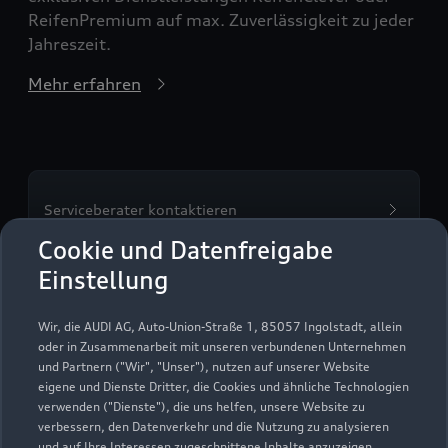
ReifenPremium auf max. Zuverlässigkeit zu jeder
Jahreszeit.
Mehr erfahren
Serviceberater kontaktieren
Cookie und Datenfreigabe
Einstellung
Servicetermin vereinbaren
Wir, die AUDI AG, Auto-Union-Straße 1, 85057 Ingolstadt, allein
oder in Zusammenarbeit mit unseren verbundenen Unternehmen
und Partnern ("Wir", "Unser"), nutzen auf unserer Website
eigene und Dienste Dritter, die Cookies und ähnliche Technologien
verwenden ("Dienste"), die uns helfen, unsere Website zu
Autohaus Vortkamp GmbH
verbessern, den Datenverkehr und die Nutzung zu analysieren
und auf Ihre Interessen zugeschnittene Inhalte anzuzeigen,